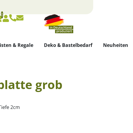
0
Warenkorb
Konto
isten & Regale
Deko & Bastelbedarf
Neuheiten
latte grob
Tiefe 2cm