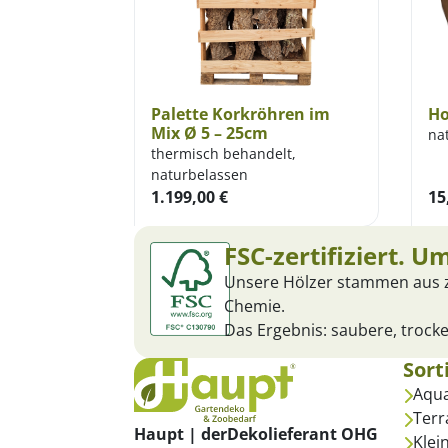
Palette Korkröhren im
Ho
Mix Ø 5 – 25cm
nat
thermisch behandelt,
naturbelassen
1.199,00
€
15
FSC-zertifiziert. U
Unsere Hölzer stammen aus ze
Chemie.
Das Ergebnis: saubere, trocke
Sort
Aqua
Terr
Haupt | derDekolieferant OHG
Klei