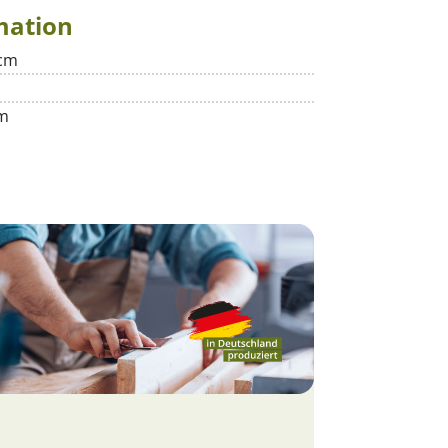
mation
cm
m