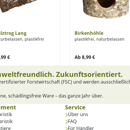
lztrog Lang
Birkenhöhle
urbelassen, plastikfrei
plastikfrei, naturbelassen
,99
€
Ab
8,99
€
mweltfreundlich. Zukunftsorientiert.
rtifizierter Forstwirtschaft (FSC) und werden ausschließli
ne, schädlingsfreie Ware – das ganze Jahr über.
iment
Service
ristik
Über uns
aristik
FAQ
ntiere
Für Händler