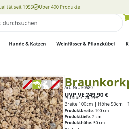
alität seit 1955
Über 400 Produkte
Hunde & Katzen
Weinfässer & Pflanzkübel
K
Braunkorkp
Art.-Nr.:
50580
UVP VE
249,90
€
Pro
Stück
:
24,99
€
Breite 100cm | Höhe 50cm | 
Produktbreite
:
100 cm
Produkttiefe
:
2 cm
Produkthöhe
:
50 cm