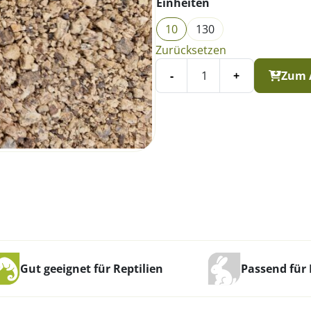
Einheiten
10
130
Zurücksetzen
-
+
Zum 
Gut geeignet für Reptilien
Passend für 