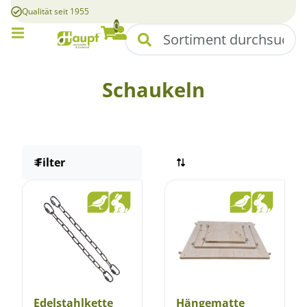
Qualität seit 1955
0
Mobile Menü
Suchen
Warenkorb
Konto
Schaukeln
Filter
Edelstahlkette
Hängematte