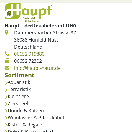
Haupt | derDekolieferant OHG
Dammersbacher Strasse 37
36088 Hünfeld-Nüst
Deutschland
06652 919880
06652 72302
info@haupt-natur.de
Sortiment
Aquaristik
Terraristik
Kleintiere
Ziervögel
Hunde & Katzen
Weinfässer & Pflanzkübel
Kisten & Regale
Deko & Bastelbedarf