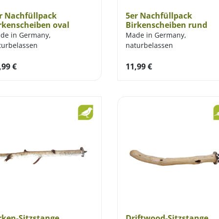
r Nachfüllpack
5er Nachfüllpack
rkenscheiben oval
Birkenscheiben rund
de in Germany,
Made in Germany,
turbelassen
naturbelassen
,99
€
11,99
€
rken-Sitzstange
Driftwood-Sitzstange