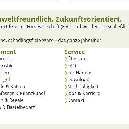
mweltfreundlich. Zukunftsorientiert.
rtifizierter Forstwirtschaft (FSC) und werden ausschließli
ne, schädlingsfreie Ware – das ganze Jahr über.
iment
Service
ristik
Über uns
aristik
FAQ
ntiere
Für Händler
vögel
Download
de & Katzen
Nachhaltigkeit
fässer & Pflanzkübel
Jobs & Karriere
en & Regale
Kontakt
 & Bastelbedarf