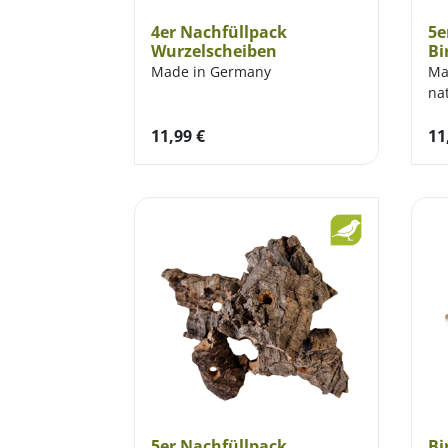
4er Nachfüllpack
5e
Wurzelscheiben
Bi
Made in Germany
Ma
na
11,99
€
11
5er Nachfüllpack
Bi