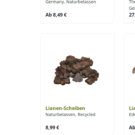
Germany, Naturbelassen
Th
Ge
Ab
8,49
€
27
Lianen-Scheiben
Li
Naturbelassen, Recycled
Ede
8,99
€
A