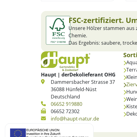
FSC-zertifiziert. U
Unsere Hölzer stammen aus ze
Chemie.
Das Ergebnis: saubere, trocke
Sort
Aqua
Terr
Haupt | derDekolieferant OHG
Klei
Dammersbacher Strasse 37
Zier
36088 Hünfeld-Nüst
Hun
Deutschland
Wein
06652 919880
Kist
06652 72302
Deko
info@haupt-natur.de