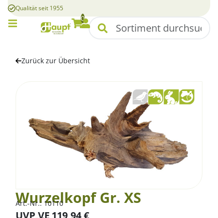
Qualität seit 1955
0
Mobile Menü
Suchen
Warenkorb
Konto
Zurück zur Übersicht
Wurzelkopf Gr. XS
Art.-Nr.:
10110
UVP VE
119,94
€