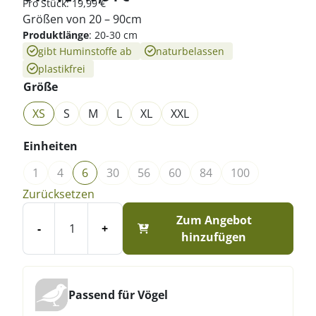
Pro
Stück
:
19,99
€
Größen von 20 – 90cm
Produktlänge
:
20-30 cm
gibt Huminstoffe ab
naturbelassen
plastikfrei
Größe
XS
S
M
L
XL
XXL
Einheiten
1
4
6
30
56
60
84
100
Zurücksetzen
Zum Angebot
-
+
hinzufügen
Passend für Vögel