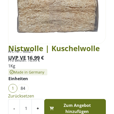
Nistwolle | Kuschelwolle
Art.-Nr.:
60021
UVP VE
16,99
€
Pro
Beutel
:
16,99
€
1Kg
Made in Germany
Einheiten
1
84
Zurücksetzen
Zum Angebot
-
+
hinzufügen