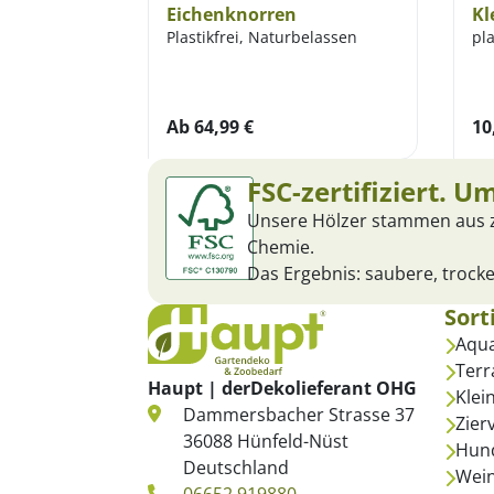
Eichenknorren
Kl
Plastikfrei, Naturbelassen
pla
Ab
64,99
€
10
FSC-zertifiziert. U
Unsere Hölzer stammen aus ze
Chemie.
Das Ergebnis: saubere, trocke
Sort
Aqua
Terr
Haupt | derDekolieferant OHG
Klei
Dammersbacher Strasse 37
Zier
36088 Hünfeld-Nüst
Hun
Deutschland
Wein