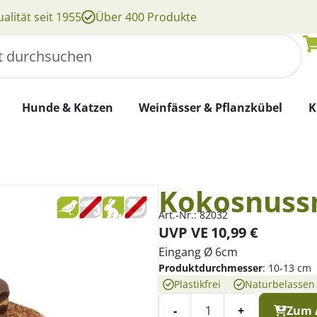
alität seit 1955
Über 400 Produkte
Hunde & Katzen
Weinfässer & Pflanzkübel
K
Kokosnuss
Art.-Nr.:
82032
UVP VE
10,99
€
Eingang Ø 6cm
Produktdurchmesser
:
10-13 cm
Plastikfrei
Naturbelassen
-
+
Zum 