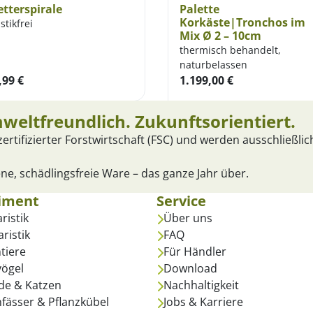
etterspirale
Palette
Korkäste|Tronchos im
stikfrei
Mix Ø 2 – 10cm
thermisch behandelt,
naturbelassen
,99
€
1.199,00
€
mweltfreundlich. Zukunftsorientiert.
rtifizierter Forstwirtschaft (FSC) und werden ausschließli
ne, schädlingsfreie Ware – das ganze Jahr über.
iment
Service
ristik
Über uns
aristik
FAQ
ntiere
Für Händler
vögel
Download
de & Katzen
Nachhaltigkeit
fässer & Pflanzkübel
Jobs & Karriere