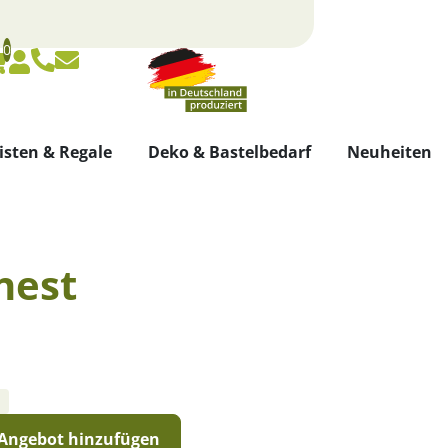
0
Warenkorb
Konto
isten & Regale
Deko & Bastelbedarf
Neuheiten
nest
Angebot hinzufügen