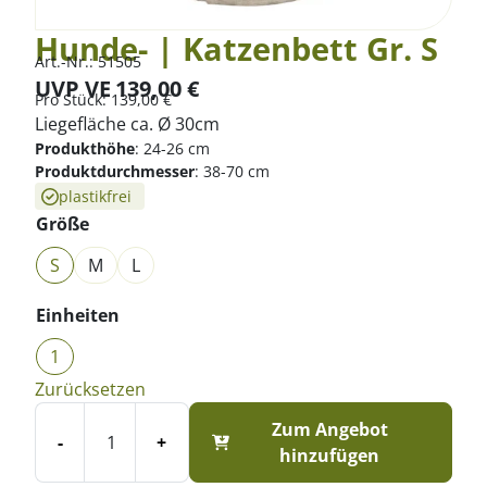
Hunde- | Katzenbett Gr. S
Art.-Nr.:
51505
UVP VE
139,00
€
Pro
Stück
:
139,00
€
Liegefläche ca. Ø 30cm
Produkthöhe
:
24-26 cm
Produktdurchmesser
:
38-70 cm
plastikfrei
Größe
S
M
L
Einheiten
1
Zurücksetzen
Zum Angebot
-
+
hinzufügen