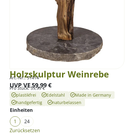
Holzskulptur Weinrebe
Art.-Nr.:
51414
UVP VE
59,99
€
Pro
Stück
:
59,99
€
plastikfrei
Edelstahl
Made in Germany
handgefertig
naturbelassen
Einheiten
1
24
Zurücksetzen